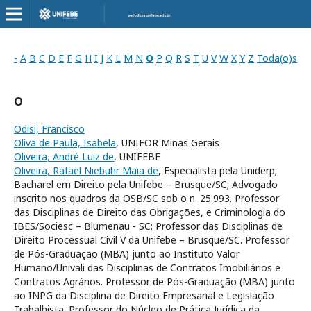
-
A
B
C
D
E
F
G
H
I
J
K
L
M
N
O
P
Q
R
S
T
U
V
W
X
Y
Z
Toda(o)s
O
Odisi, Francisco
Oliva de Paula, Isabela
, UNIFOR Minas Gerais
Oliveira, André Luiz de
, UNIFEBE
Oliveira, Rafael Niebuhr Maia de
, Especialista pela Uniderp;
Bacharel em Direito pela Unifebe – Brusque/SC; Advogado
inscrito nos quadros da OSB/SC sob o n. 25.993. Professor
das Disciplinas de Direito das Obrigações, e Criminologia do
IBES/Sociesc – Blumenau - SC; Professor das Disciplinas de
Direito Processual Civil V da Unifebe – Brusque/SC. Professor
de Pós-Graduação (MBA) junto ao Instituto Valor
Humano/Univali das Disciplinas de Contratos Imobiliários e
Contratos Agrários. Professor de Pós-Graduação (MBA) junto
ao INPG da Disciplina de Direito Empresarial e Legislação
Trabalhista. Professor do Núcleo de Prática Jurídica da