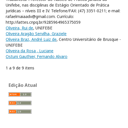
Unifebe, nas disciplinas de Estágio Orientado de Prática
jurídicas – níveis III e IV. Telefone/FAX: (47) 3351-0211; e-mail:
rafaelmaiaadv@gmail.com. Currículo:
http://lattes.cnpq.br/9285964965375059
Oliveira, Rui de
, UNIFEBE
Oliveira Aragão Servilha, Graziele
Oliveira Braz, André Luiz de
, Centro Universitário de Brusque -
UNIFEBE
Oliveira da Rosa , Luciane
Ostuni Gauthier, Fernando Alvaro
1 a 9 de 9 itens
Edição Atual