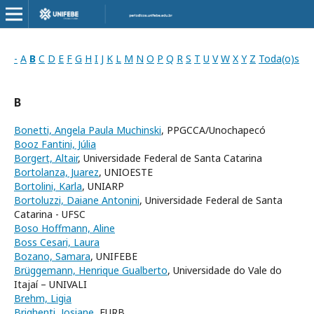
-
A
B
C
D
E
F
G
H
I
J
K
L
M
N
O
P
Q
R
S
T
U
V
W
X
Y
Z
Toda(o)s
B
Bonetti, Angela Paula Muchinski
, PPGCCA/Unochapecó
Booz Fantini, Júlia
Borgert, Altair
, Universidade Federal de Santa Catarina
Bortolanza, Juarez
, UNIOESTE
Bortolini, Karla
, UNIARP
Bortoluzzi, Daiane Antonini
, Universidade Federal de Santa
Catarina - UFSC
Boso Hoffmann, Aline
Boss Cesari, Laura
Bozano, Samara
, UNIFEBE
Brüggemann, Henrique Gualberto
, Universidade do Vale do
Itajaí – UNIVALI
Brehm, Ligia
Brighenti, Josiane
, FURB