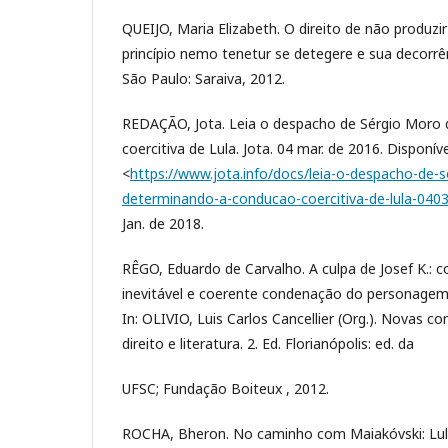
QUEIJO, Maria Elizabeth. O direito de não produzi
princípio nemo tenetur se detegere e sua decorrê
São Paulo: Saraiva, 2012.
REDAÇÃO, Jota. Leia o despacho de Sérgio Moro
coercitiva de Lula. Jota. 04 mar. de 2016. Disponív
<
https://www.jota.info/docs/leia-o-despacho-de-
determinando-a-conducao-coercitiva-de-lula-040
Jan. de 2018.
RÊGO, Eduardo de Carvalho. A culpa de Josef K.: 
inevitável e coerente condenação do personagem 
In: OLIVIO, Luis Carlos Cancellier (Org.). Novas c
direito e literatura. 2. Ed. Florianópolis: ed. da
UFSC; Fundação Boiteux , 2012.
ROCHA, Bheron. No caminho com Maiakóvski: Lula