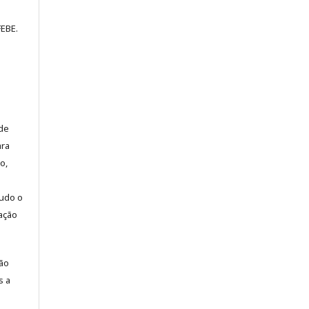
FEBE.
 de
ara
o,
tudo o
cação
ção
s a