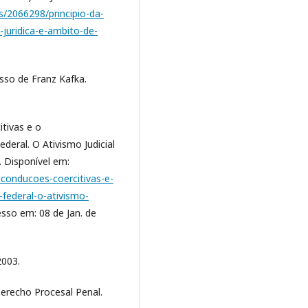
ias/2066298/principio-da-
juridica-e-ambito-de-
so de Franz Kafka.
itivas e o
eral. O Ativismo Judicial
. Disponível em:
s-conducoes-coercitivas-e-
federal-o-ativismo-
esso em: 08 de Jan. de
2003.
recho Procesal Penal.