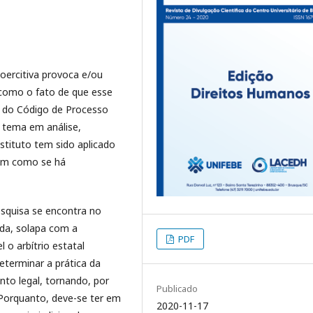
ercitiva provoca e/ou
 como o fato de que esse
0 do Código de Processo
o tema em análise,
stituto tem sido aplicado
 bem como se há
esquisa se encontra no
ada, solapa com a
PDF
 o arbítrio estatal
determinar a prática da
to legal, tornando, por
Publicado
l. Porquanto, deve-se ter em
2020-11-17