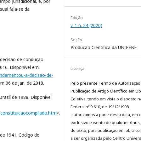
mpo jurisdicional, e, por
ual fala-se da
Edição
v. 1 n. 24 (2020)
Seção
Produção Científica da UNIFEBE
decisão de condução
2016. Disponível em:
Licença
undamentou-a-decisao-de-
em 06 de Jan. de 2018.
Pelo presente Termo de Autorização
Publicação de Artigo Científico em Ob
rasil de 1988. Disponível
Coletiva, tendo em vista o disposto n
Federal nº 9.610, de 19/12/1998,
ao/constituicaocompilado.htm
>.
autorizamos a partir desta data, em c
exclusivo e isento de qualquer ônus,
do texto, para publicação em obra col
 de 1941. Código de
a ser organizada pelo Centro Univers