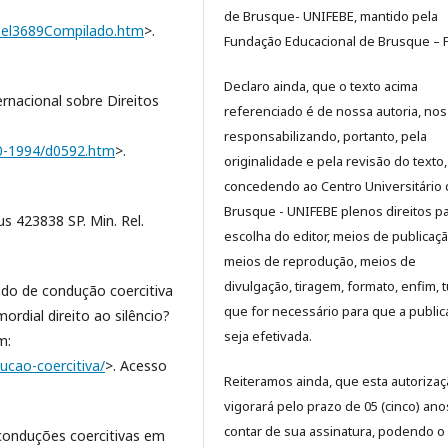
de Brusque- UNIFEBE, mantido pela
i/Del3689Compilado.htm
>.
Fundação Educacional de Brusque – 
Declaro ainda, que o texto acima
rnacional sobre Direitos
referenciado é de nossa autoria, nos
responsabilizando, portanto, pela
90-1994/d0592.htm
>.
originalidade e pela revisão do texto,
concedendo ao Centro Universitário
Brusque - UNIFEBE plenos direitos p
us 423838 SP. Min. Rel.
escolha do editor, meios de publicaçã
meios de reprodução, meios de
divulgação, tiragem, formato, enfim, 
ado de condução coercitiva
que for necessário para que a publi
ordial direito ao silêncio?
seja efetivada.
m:
ucao-coercitiva/
>. Acesso
Reiteramos ainda, que esta autoriza
vigorará pelo prazo de 05 (cinco) ano
contar de sua assinatura, podendo o
conduções coercitivas em