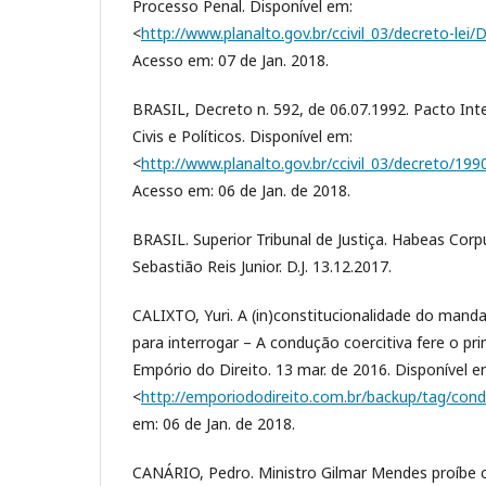
Processo Penal. Disponível em:
<
http://www.planalto.gov.br/ccivil_03/decreto-le
Acesso em: 07 de Jan. 2018.
BRASIL, Decreto n. 592, de 06.07.1992. Pacto Inte
Civis e Políticos. Disponível em:
<
http://www.planalto.gov.br/ccivil_03/decreto/19
Acesso em: 06 de Jan. de 2018.
BRASIL. Superior Tribunal de Justiça. Habeas Corp
Sebastião Reis Junior. D.J. 13.12.2017.
CALIXTO, Yuri. A (in)constitucionalidade do mand
para interrogar – A condução coercitiva fere o prim
Empório do Direito. 13 mar. de 2016. Disponível e
<
http://emporiododireito.com.br/backup/tag/cond
em: 06 de Jan. de 2018.
CANÁRIO, Pedro. Ministro Gilmar Mendes proíbe 