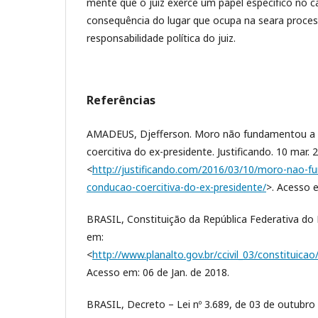
mente que o juiz exerce um papel específico no ca
consequência do lugar que ocupa na seara process
responsabilidade política do juiz.
Referências
AMADEUS, Djefferson. Moro não fundamentou a 
coercitiva do ex-presidente. Justificando. 10 mar. 
<
http://justificando.com/2016/03/10/moro-nao-f
conducao-coercitiva-do-ex-presidente/
>. Acesso 
BRASIL, Constituição da República Federativa do B
em:
<
http://www.planalto.gov.br/ccivil_03/constituic
Acesso em: 06 de Jan. de 2018.
BRASIL, Decreto – Lei nº 3.689, de 03 de outubro