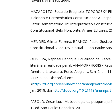
Navarra: Aranzadi, 2004.
MAZAROTTO, Eduardo Brugnolo. TOPOROSKY FILHO
Judiciário e Hermenêutica Constitucional: A Respo
Fator Demarcatório. In: Interpretação Constitucio
Constitucional. Belo Horizonte: Arraes Editores. 2
MENDES, Gilmar Ferreira. BRANCO, Paulo Gustavo
Constitucional. 7. ed. rev. e atual. – São Paulo: Sar
OLIVEIRA, Raphael Henrique Figueiredo de. Kafka p
literária à realidade penal. ANAMORPHOSIS - Revi
Direito e Literatura, Porto Alegre, v. 3, n. 2, p. 41
2446-8088. Disponível em:
<
http://rdl.org.br/seer/index.php/anamps/article/v
jan. 2018. doi:
http://dx.doi.org/10.21119/anamps.
PASOLD, Cesar Luiz. Metodologia da pesquisa jurídi
12.ed. São Paulo: Conceito, 2011.