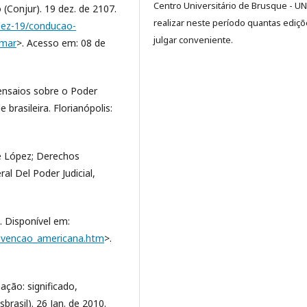
Centro Universitário de Brusque - U
 (Conjur). 19 dez. de 2107.
realizar neste período quantas ediç
dez-19/conducao-
julgar conveniente.
lmar
>. Acesso em: 08 de
ensaios sobre o Poder
brasileira. Florianópolis:
e López; Derechos
l Del Poder Judicial,
 Disponível em:
onvencao_americana.htm
>.
ação: significado,
brasil). 26 Jan. de 2010.