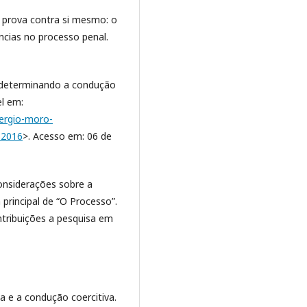
r prova contra si mesmo: o
ncias no processo penal.
 determinando a condução
el em:
sergio-moro-
32016
>. Acesso em: 06 de
considerações sobre a
principal de “O Processo”.
ontribuições a pesquisa em
 e a condução coercitiva.