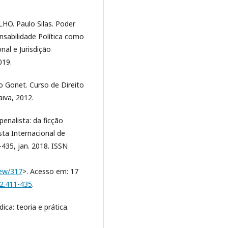
. Paulo Silas. Poder
nsabilidade Política como
nal e Jurisdição
019.
 Gonet. Curso de Direito
aiva, 2012.
enalista: da ficção
sta Internacional de
1-435, jan. 2018. ISSN
iew/317
>. Acesso em: 17
32.411-435
.
ca: teoria e prática.