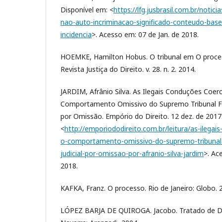
Disponível em: <
https://lfg.jusbrasil.com.br/notic
nao-auto-incriminacao-significado-conteudo-base-
incidencia
>. Acesso em: 07 de Jan. de 2018.
HOEMKE, Hamilton Hobus. O tribunal em O proces
Revista Justiça do Direito. v. 28. n. 2. 2014.
JARDIM, Afrânio Silva. As Ilegais Conduções Coerc
Comportamento Omissivo do Supremo Tribunal Fed
por Omissão. Empório do Direito. 12 dez. de 2017
<
http://emporiododireito.com.br/leitura/as-ilegai
o-comportamento-omissivo-do-supremo-tribunal-
judicial-por-omissao-por-afranio-silva-jardim
>. Ac
2018.
KAFKA, Franz. O processo. Rio de Janeiro: Globo. 
LÓPEZ BARJA DE QUIROGA. Jacobo. Tratado de De