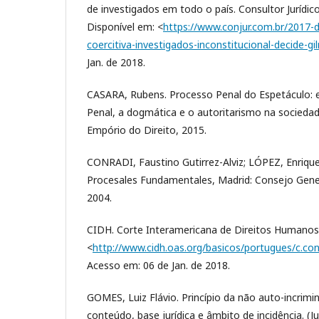
de investigados em todo o país. Consultor Jurídico
Disponível em: <
https://www.conjur.com.br/2017-
coercitiva-investigados-inconstitucional-decide-gi
Jan. de 2018.
CASARA, Rubens. Processo Penal do Espetáculo: 
Penal, a dogmática e o autoritarismo na sociedade 
Empório do Direito, 2015.
CONRADI, Faustino Gutirrez-Alviz; LÓPEZ, Enriqu
Procesales Fundamentales, Madrid: Consejo Genera
2004.
CIDH. Corte Interamericana de Direitos Humanos.
<
http://www.cidh.oas.org/basicos/portugues/c.c
Acesso em: 06 de Jan. de 2018.
GOMES, Luiz Flávio. Princípio da não auto-incrimin
conteúdo, base jurídica e âmbito de incidência. (Jus