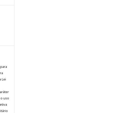
 para
ra
a Lei
aráter
 o uso
etiva
itário