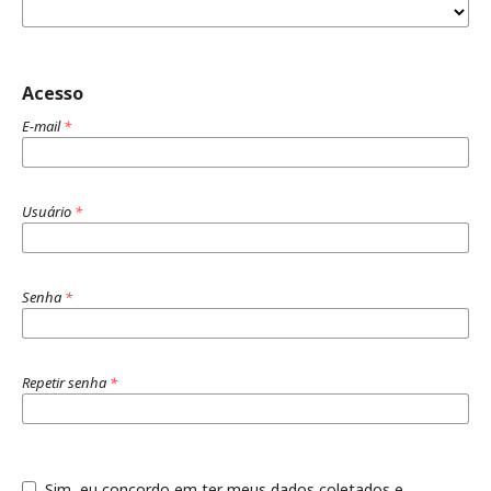
Acesso
E-mail
*
Usuário
*
Senha
*
Repetir senha
*
Sim, eu concordo em ter meus dados coletados e