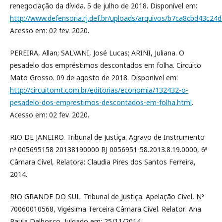
renegociação da dívida. 5 de julho de 2018. Disponível em:
http://www.defensoria.rj.def.br/uploads/arquivos/b7ca8cbd43c2
Acesso em: 02 fev. 2020.
PEREIRA, Allan; SALVANI, José Lucas; ARINI, Juliana. O
pesadelo dos empréstimos descontados em folha. Circuito
Mato Grosso. 09 de agosto de 2018. Disponível em:
http://circuitomt.com.br/editorias/economia/132432-o-
pesadelo-dos-emprestimos-descontados-em-folha.html
.
Acesso em: 02 fev. 2020.
RIO DE JANEIRO. Tribunal de Justiça. Agravo de Instrumento
nº 005695158 20138190000 RJ 0056951-58.2013.8.19.0000, 6ª
Câmara Cível, Relatora: Claudia Pires dos Santos Ferreira,
2014.
RIO GRANDE DO SUL. Tribunal de Justiça. Apelação Cível, Nº
70060010568, Vigésima Terceira Câmara Cível. Relator: Ana
Paula Dalbosco, Julgado em: 25/11/2014.