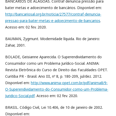
BANCÁRIOS DE ALAGOAS. Contraf denuncia pressão para
bater metas e adoecimento de bancários. Disponível em:
http://bancariosal.org.br/noticia/27577/contraf-denuncia-
pressao-para-bater-metas-e-adoecimento-de-bancarios
.
Acesso em: 02 fev. 2020.
BAUMAN, Zygmunt. Modernidade líquida. Rio de Janeiro:
Zahar, 2001.
BOLADE, Geisianne Aparecida. O Superendividamento do
Consumidor como um Problema Jurídico-Social. ANIMA:
Revista Eletrônica do Curso de Direito das Faculdades OPET.
Curitiba PR - Brasil. Ano III, nº 8, p. 180-209, jul/dez. 2012.
Disponível em:
http://www.anima-opet.com.br/pdf/anima8/9-
O-Superendividamento-do-Consumidor-como-um-Problema-
Juridico-Social.pdf
. Acesso em: 02 fev. 2020.
BRASIL. Código Civil, Lei 10.406, de 10 de janeiro de 2002.
Disponível em: