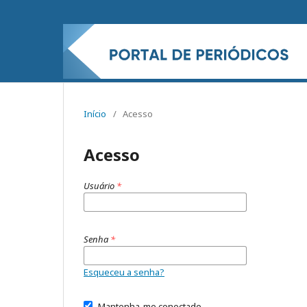
Início
/
Acesso
Acesso
Usuário
*
Senha
*
Esqueceu a senha?
Mantenha-me conectado