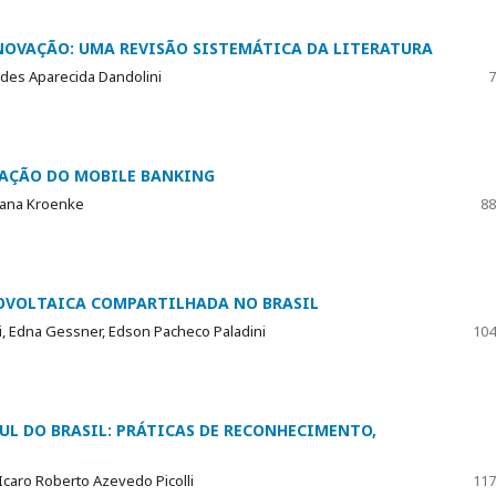
NOVAÇÃO: UMA REVISÃO SISTEMÁTICA DA LITERATURA
rudes Aparecida Dandolini
7
ZAÇÃO DO MOBILE BANKING
riana Kroenke
88
TOVOLTAICA COMPARTILHADA NO BRASIL
ini, Edna Gessner, Edson Pacheco Paladini
104
L DO BRASIL: PRÁTICAS DE RECONHECIMENTO,
caro Roberto Azevedo Picolli
117