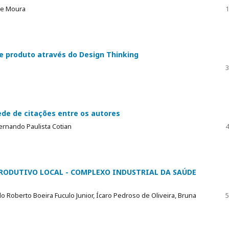
de Moura
1
 produto através do Design Thinking
3
de de citações entre os autores
Fernando Paulista Cotian
4
RODUTIVO LOCAL - COMPLEXO INDUSTRIAL DA SAÚDE
o Roberto Boeira Fuculo Junior, Ícaro Pedroso de Oliveira, Bruna
5