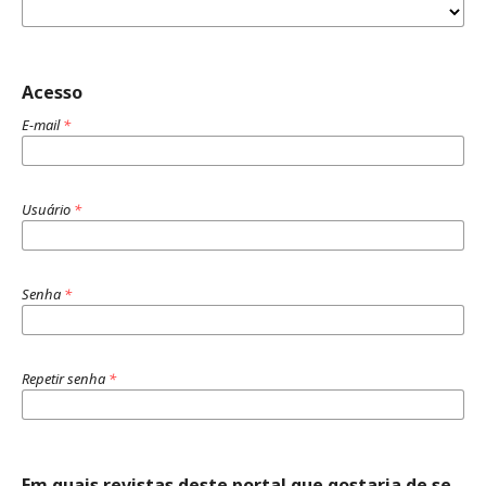
Acesso
E-mail
*
Usuário
*
Senha
*
Repetir senha
*
Em quais revistas deste portal que gostaria de se