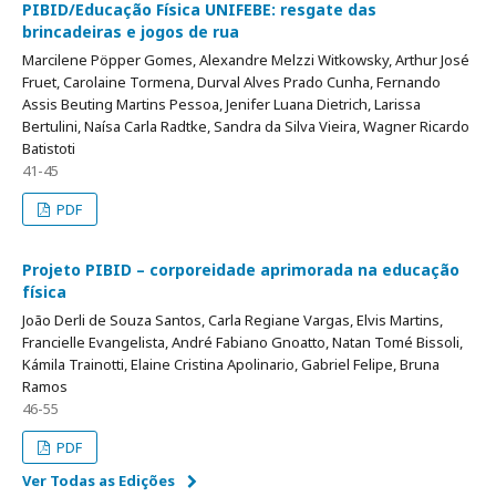
PIBID/Educação Física UNIFEBE: resgate das
brincadeiras e jogos de rua
Marcilene Pöpper Gomes, Alexandre Melzzi Witkowsky, Arthur José
Fruet, Carolaine Tormena, Durval Alves Prado Cunha, Fernando
Assis Beuting Martins Pessoa, Jenifer Luana Dietrich, Larissa
Bertulini, Naísa Carla Radtke, Sandra da Silva Vieira, Wagner Ricardo
Batistoti
41-45
PDF
Projeto PIBID – corporeidade aprimorada na educação
física
João Derli de Souza Santos, Carla Regiane Vargas, Elvis Martins,
Francielle Evangelista, André Fabiano Gnoatto, Natan Tomé Bissoli,
Kámila Trainotti, Elaine Cristina Apolinario, Gabriel Felipe, Bruna
Ramos
46-55
PDF
Ver Todas as Edições