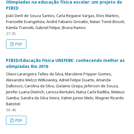
Olimpíadas na educação física escolar: um projeto do
PIBID
João Derli de Souza Santos, Carla Regiane Vargas, Elvis Martins,
Francielle Evangelista, André Fabiano Gnoatto, Natan Tomé Bissoli,
Kámila Trainotti, Gabriel Felipe, Bruna Ramos
27-35
PDF
PIBID/Educação Física UNIFEBE: conhecendo melhor as
olimpíadas Rio 2016
Olavo Larangeira Telles da Silva, Marcilene Pöpper Gomes,
Alexandre Melzzi Witkowsky, Adriel Felipe Duarte, Amanda
Dalbosco, Carolina da Silva, Gislaine Grepa, Jeferson de Souza,
Jenifer Luana Dietrich, Larissa Bertulini, Naísa Carla Radtke, Mateus
Gamba, Sandra da Silva Vieira, Valmir Junior Melo, Wagner Ricardo
Batistoti
36-40
PDF