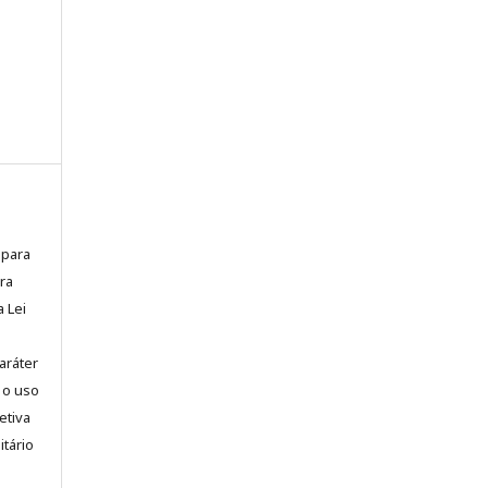
 para
ra
a Lei
aráter
 o uso
etiva
itário