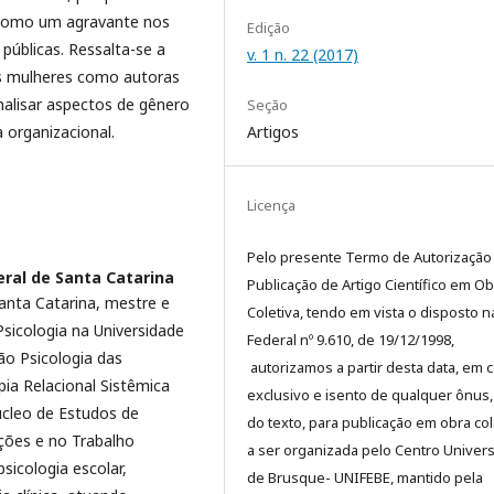
 como um agravante nos
Edição
úblicas. Ressalta-se a
v. 1 n. 22 (2017)
as mulheres como autoras
nalisar aspectos de gênero
Seção
 organizacional.
Artigos
Licença
Pelo presente Termo de Autorização
eral de Santa Catarina
Publicação de Artigo Científico em Ob
anta Catarina, mestre e
Coletiva, tendo em vista o disposto n
icologia na Universidade
Federal nº 9.610, de 19/12/1998,
ão Psicologia das
autorizamos a partir desta data, em c
pia Relacional Sistêmica
exclusivo e isento de qualquer ônus,
úcleo de Estudos de
do texto, para publicação em obra col
ções e no Trabalho
a ser organizada pelo Centro Univers
sicologia escolar,
de Brusque- UNIFEBE, mantido pela