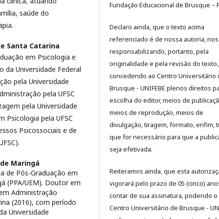
ia clínica, atuando
Fundação Educacional de Brusque – 
amília, saúde do
apia.
Declaro ainda, que o texto acima
referenciado é de nossa autoria, nos
de Santa Catarina
responsabilizando, portanto, pela
duação em Psicologia e
originalidade e pela revisão do texto,
 da Universidade Federal
concedendo ao Centro Universitário
ção pela Universidade
Brusque - UNIFEBE plenos direitos p
Administração pela UFSC
escolha do editor, meios de publicaçã
izagem pela Universidade
meios de reprodução, meios de
m Psicologia pela UFSC
divulgação, tiragem, formato, enfim, 
ssos Psicossociais e de
que for necessário para que a publi
UFSC).
seja efetivada.
 de Maringá
Reiteramos ainda, que esta autoriza
ma de Pós-Graduação em
ngá (PPA/UEM). Doutor em
vigorará pelo prazo de 05 (cinco) ano
 em Administração
contar de sua assinatura, podendo o
ina (2016), com período
Centro Universitário de Brusque - U
da Universidade