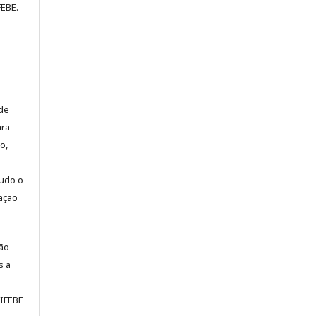
FEBE.
 de
ara
o,
tudo o
cação
ção
s a
NIFEBE