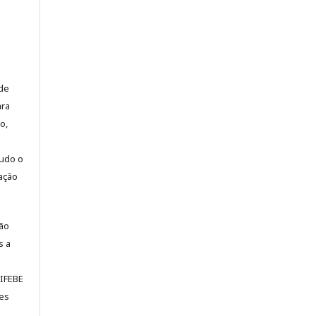
 de
ara
o,
tudo o
cação
ção
s a
NIFEBE
ões