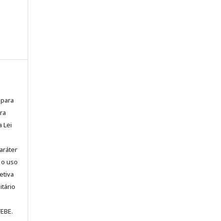
 para
ra
a Lei
aráter
 o uso
etiva
itário
FEBE.