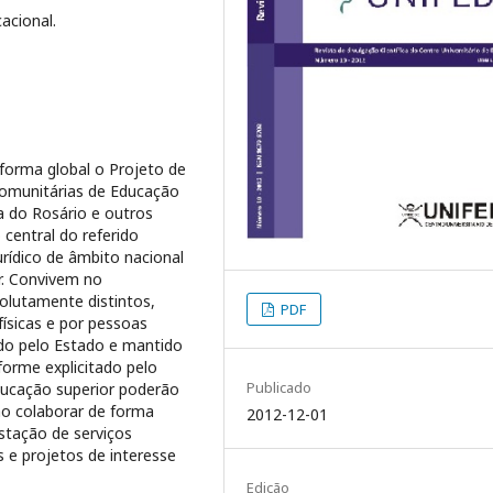
acional.
forma global o Projeto de
 Comunitárias de Educação
a do Rosário e outros
central do referido
urídico de âmbito nacional
r. Convivem no
solutamente distintos,
PDF
ísicas e por pessoas
iado pelo Estado e mantido
orme explicitado pelo
Publicado
ducação superior poderão
ão colaborar de forma
2012-12-01
stação de serviços
 e projetos de interesse
Edição