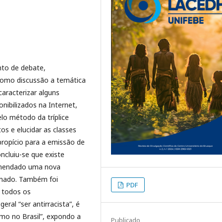
nto de debate,
como discussão a temática
 caracterizar alguns
ibilizados na Internet,
elo método da tríplice
s e elucidar as classes
propício para a emissão de
cluiu-se que existe
omendado uma nova
amado. Também foi
PDF
 todos os
ral “ser antirracista”, é
smo no Brasil”, expondo a
Publicado