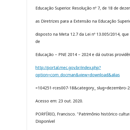
Educação Superior. Resolução nº 7, de 18 de dez
as Diretrizes para a Extensão na Educação Superio
disposto na Meta 12.7 da Lei nº 13.005/2014, que
de
Educação – PNE 2014 – 2024 e dá outras providên
http://portal.mec.gov.br/index.php?
option=com_docman&view=download&alias
=104251-rces007-18&category_ slug=dezembro-2
Acesso em: 23 out. 2020.
PORFÍRIO, Francisco. "Patrimônio histórico cultural
Disponível