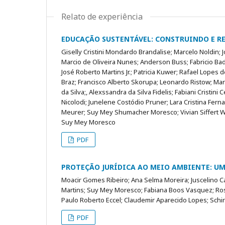
Relato de experiência
EDUCAÇÃO SUSTENTÁVEL: CONSTRUINDO E RE
Giselly Cristini Mondardo Brandalise; Marcelo Noldin;
Marcio de Oliveira Nunes; Anderson Buss; Fabricio Bad
José Roberto Martins Jr.; Patricia Kuwer; Rafael Lopes
Braz; Francisco Alberto Skorupa; Leonardo Ristow; Mar
da Silva;, Alexssandra da Silva Fidelis; Fabiani Cristini
Nicolodi; Junelene Costódio Pruner; Lara Cristina Fern
Meurer; Suy Mey Shumacher Moresco; Vivian Siffert W
Suy Mey Moresco
PDF
PROTEÇÃO JURÍDICA AO MEIO AMBIENTE: UM
Moacir Gomes Ribeiro; Ana Selma Moreira; Juscelino Ca
Martins; Suy Mey Moresco; Fabiana Boos Vasquez; Rosa
Paulo Roberto Eccel; Claudemir Aparecido Lopes; Schir
PDF