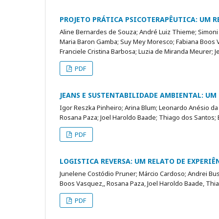
PROJETO PRÁTICA PSICOTERAPÊUTICA: UM R
Aline Bernardes de Souza; André Luiz Thieme; Simoni U
Maria Baron Gamba; Suy Mey Moresco; Fabiana Boos V
Franciele Cristina Barbosa; Luzia de Miranda Meurer; 
PDF
JEANS E SUSTENTABILIDADE AMBIENTAL: UM 
Igor Reszka Pinheiro; Arina Blum; Leonardo Anésio da S
Rosana Paza; Joel Haroldo Baade; Thiago dos Santos; E
PDF
LOGISTICA REVERSA: UM RELATO DE EXPERIÊ
Junelene Costódio Pruner; Márcio Cardoso; Andrei Bus
Boos Vasquez,, Rosana Paza, Joel Haroldo Baade, Thia
PDF