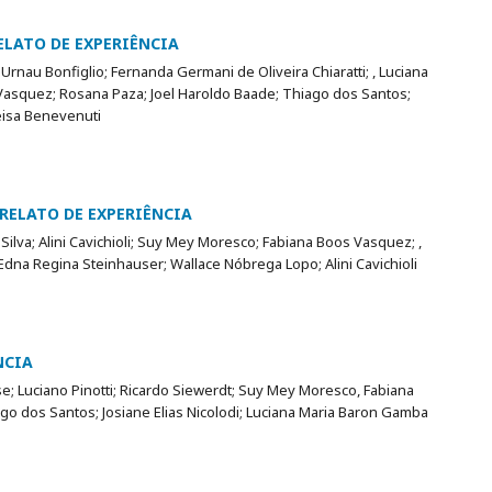
ELATO DE EXPERIÊNCIA
rnau Bonfiglio; Fernanda Germani de Oliveira Chiaratti; , Luciana
asquez; Rosana Paza; Joel Haroldo Baade; Thiago dos Santos;
Jeisa Benevenuti
RELATO DE EXPERIÊNCIA
ilva; Alini Cavichioli; Suy Mey Moresco; Fabiana Boos Vasquez; ,
dna Regina Steinhauser; Wallace Nóbrega Lopo; Alini Cavichioli
NCIA
e; Luciano Pinotti; Ricardo Siewerdt; Suy Mey Moresco, Fabiana
go dos Santos; Josiane Elias Nicolodi; Luciana Maria Baron Gamba