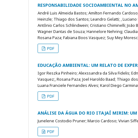
RESPONSABILIDADE SOCIOAMBIENTAL NO AM
André Luis Almeida Bastos; Amilton Fernando Cardoso
Heinzle; Thiago dos Santos; Leandro Gelatti; , Lucia
Antônio Carlos Schlindwein; Cristiano Chiminelli; João 
Wagner Dantas de Souza; Hannelore Nehring; Claudia F
Rosana Paza; Fabiana Boos Vasquez; Suy Mey Mores
PDF
EDUCAÇÃO AMBIENTAL: UM RELATO DE EXPER
Igor Reszka Pinheiro; Alexssandra da Silva Fidelis; 
Vasquez;, Rosana Paza; Joel Haroldo Baad; Thiago dos 
Luana Franciele Fernandes Alves; Karol Diego Carminati
PDF
ANÁLISE DA ÁGUA DO RIO ITAJAÍ MIRIM: UM
Junelene Costodio Pruner; Marcio Cardoso; Vivian Siffe
PDF