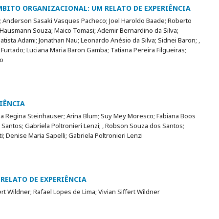
BITO ORGANIZACIONAL: UM RELATO DE EXPERIÊNCIA
; Anderson Sasaki Vasques Pacheco; Joel Haroldo Baade; Roberto
no Hausmann Souza; Maico Tomasi; Ademir Bernardino da Silva;
Batista Adami; Jonathan Nau; Leonardo Anésio da Silva; Sidnei Baron; ,
urtado; Luciana Maria Baron Gamba; Tatiana Pereira Filgueiras;
co
IÊNCIA
Edna Regina Steinhauser; Arina Blum; Suy Mey Moresco; Fabiana Boos
Santos; Gabriela Poltronieri Lenzi; , Robson Souza dos Santos;
; Denise Maria Sapelli; Gabriela Poltronieri Lenzi
 RELATO DE EXPERIÊNCIA
rt Wildner; Rafael Lopes de Lima; Vivian Siffert Wildner