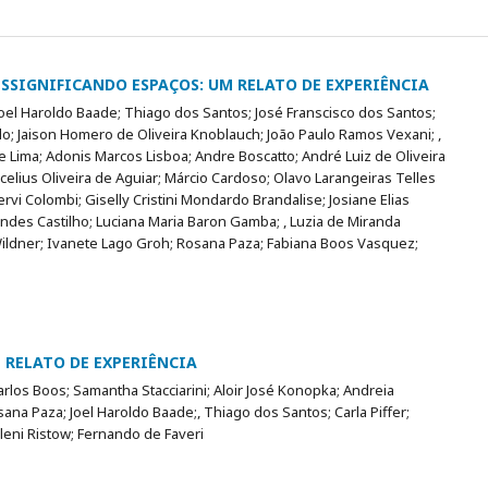
SSIGNIFICANDO ESPAÇOS: UM RELATO DE EXPERIÊNCIA
 Joel Haroldo Baade; Thiago dos Santos; José Franscisco dos Santos;
o; Jaison Homero de Oliveira Knoblauch; João Paulo Ramos Vexani; ,
 de Lima; Adonis Marcos Lisboa; Andre Boscatto; André Luiz de Oliveira
celius Oliveira de Aguiar; Márcio Cardoso; Olavo Larangeiras Telles
 Cervi Colombi; Giselly Cristini Mondardo Brandalise; Josiane Elias
andes Castilho; Luciana Maria Baron Gamba; , Luzia de Miranda
ildner; Ivanete Lago Groh; Rosana Paza; Fabiana Boos Vasquez;
 RELATO DE EXPERIÊNCIA
rlos Boos; Samantha Stacciarini; Aloir José Konopka; Andreia
na Paza; Joel Haroldo Baade;, Thiago dos Santos; Carla Piffer;
leni Ristow; Fernando de Faveri